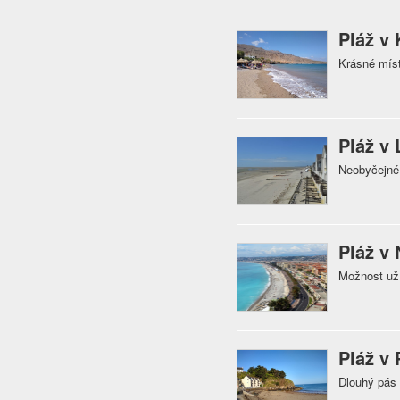
Pláž v
Krásné mís
Pláž v 
Neobyčejné
Pláž v 
Možnost uží
Pláž v 
Dlouhý pás 