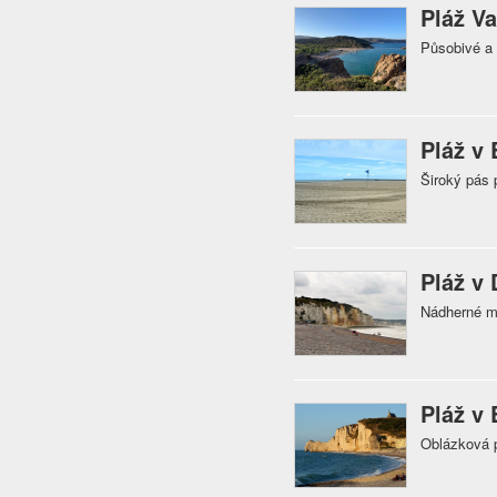
Pláž Va
Působivé a
Pláž v
Široký pás 
Pláž v
Nádherné mí
Pláž v 
Oblázková p