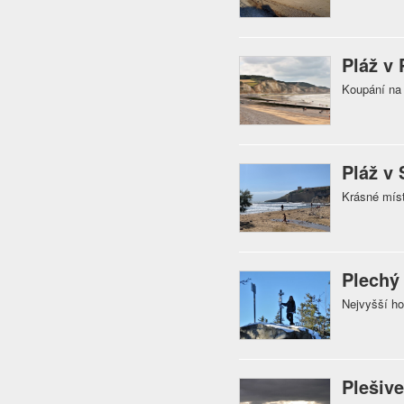
Pláž v 
Koupání na 
Pláž v 
Krásné míst
Plechý
Nejvyšší h
Plešive