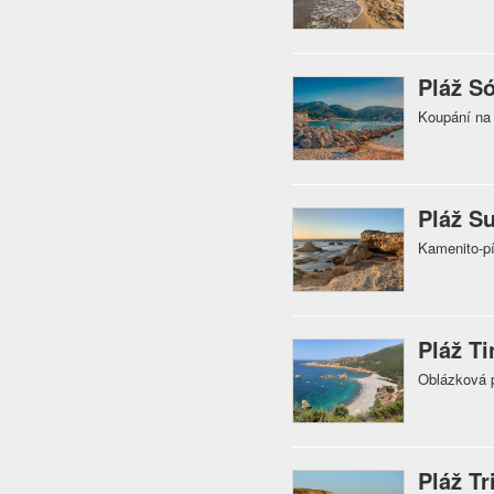
Pláž Só
Koupání na 
Pláž S
Kamenito-pí
Pláž Ti
Oblázková p
Pláž Tr