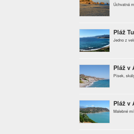
Úchvatná mí
Pláž T
Jedno z vel
Pláž v 
Písek, skál
Pláž v 
Malebné mís