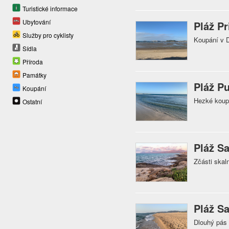
Turistické informace
Ubytování
Pláž Pr
Služby pro cyklisty
Koupání v D
Sídla
Příroda
Památky
Pláž Pu
Koupání
Hezké koupá
Ostatní
Pláž S
Zčásti skal
Pláž Sa
Dlouhý pás 