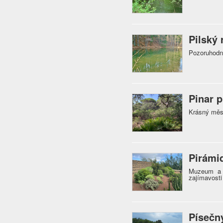
Pilský 
Pozoruhodný
Pinar p
Krásný měst
Pirámi
Muzeum a e
zajímavosti
Písečn