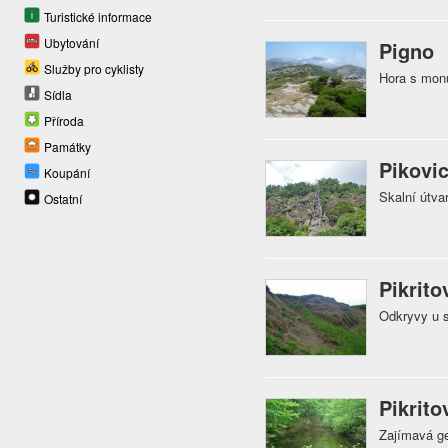
Turistické informace
Ubytování
Pigno
Služby pro cyklisty
Hora s mon
Sídla
Příroda
Památky
Pikovic
Koupání
Skalní útva
Ostatní
Pikrit
Odkryvy u s
Pikrito
Zajímavá ge