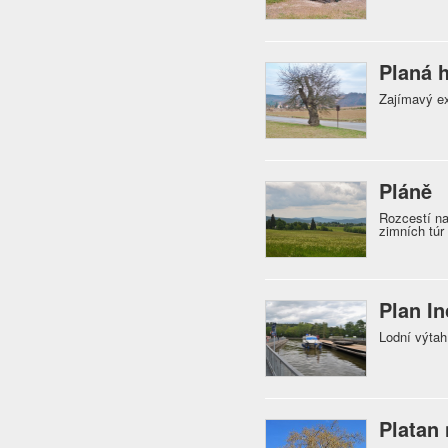
Planá 
Zajímavý ex
Pláně
Rozcestí na
zimních túr
Plan In
Lodní výtah
Platan