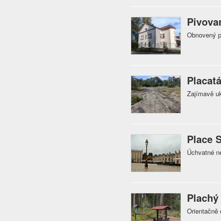
Pivovar
Obnovený p
Placatá
Zajímavě uk
Place S
Úchvatné ne
Plachý
Orientačně 