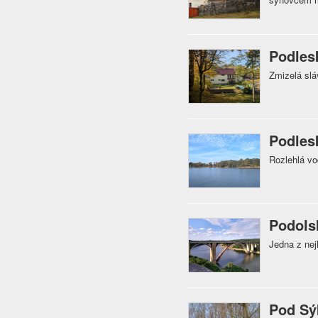
Podles
Zmizelá slá
Podles
Rozlehlá vo
Podols
Jedna z ne
Pod Sý