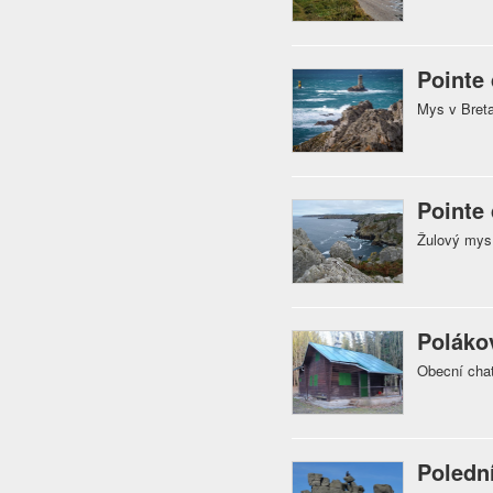
Pointe
Mys v Breta
Pointe
Žulový mys
Poláko
Obecní chat
Poledn