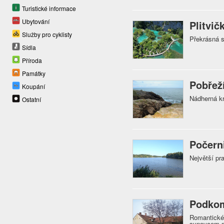
Turistické informace
Ubytování
Plitvič
Služby pro cyklisty
Překrásná s
Sídla
Příroda
Památky
Pobřež
Koupání
Nádherná kr
Ostatní
Počern
Největší pr
Podkom
Romantické
synovcem m