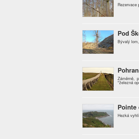
Rezervace p
Pod Šk
Bývalý lom,
Pohran
Záměrně, p
"železná o
Pointe 
Hezká vyhlí