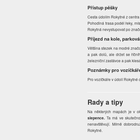
Přístup pěšky
Cesta údolím Rokytné z centra
Pohodlná trasa podél řeky, mí
Rokytná nevystupovat po značce
Příjezd na kole, parková
Většina stezek na modré značc
a pak dolů, ale držet se říč
železniční zastávce a pak klesá
Poznámky pro vozíčkář
Pro vozíčkáře v údolí Rokytné 
Rady a tipy
Na některých mapách je v o
slepence.
Ta má ve skutečnos
nenavštěvují. Mírně dobrodr
Rokytné.