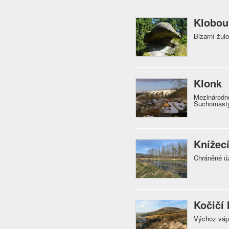
Klobou
Bizarní žul
Klonk
Mezinárodně
Suchomast
Knížecí
Chráněné úz
Kočičí
Výchoz váp