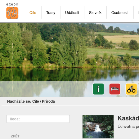
Cíle
Trasy
Události
Slovník
Osobnosti
Nacházíte se:
Cíle
/
Příroda
Kaskád
Úchvatná po
ZPĚT