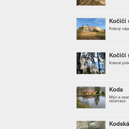
Kočičí 
Krásný váp
Kočičí 
Krásné pís
Koda
Mlýn a osad
rezervace
Kodská