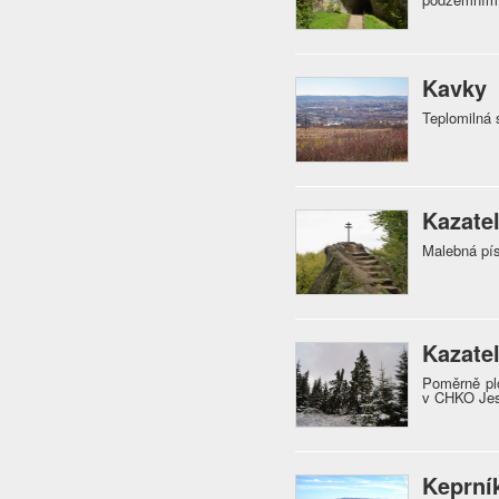
Kavky
Teplomilná 
Kazate
Malebná pí
Kazate
Poměrně pl
v CHKO Je
Keprní