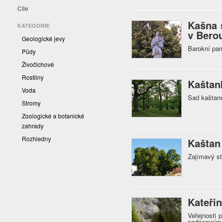
Cíle
Kašna 
KATEGORIE
v Bero
Geologické jevy
Barokní pam
Půdy
Živočichové
Rostliny
Kaštan
Voda
Sad kaštan
Stromy
Zoologické a botanické
zahrady
Rozhledny
Kaštan
Zajímavý st
Kateři
Veřejnosti
podzemním 