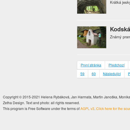
Krátká jes
Kodská
Známý pram
První stránka
Předchozí
59
60
Následující
P
Copyright © 2015-2021 Helena Rybáková, Jan Harmata, Martin Janoška, Monika 
Zetha Design. Text and photo: all rights reserved.
This program is Free Software under the terms of
AGPL v3
.
Click here for the so