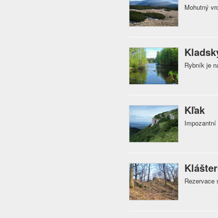
Mohutný vrc
Kladsk
Rybník je n
Kľak
Impozantní 
Klášte
Rezervace 