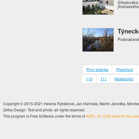
Středověk
jihočeskéh
Týneck
Podmáčené 
První stránka
Předchozí
110
111
Následující
Copyright © 2015-2021 Helena Rybáková, Jan Harmata, Martin Janoška, Monika 
Zetha Design. Text and photo: all rights reserved.
This program is Free Software under the terms of
AGPL v3
.
Click here for the so