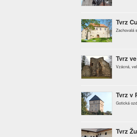
Tvrz C
Zachovalá s
Tvrz ve
Vzácná, ve
Tvrz v 
Gotická ozd
Tvrz Ž