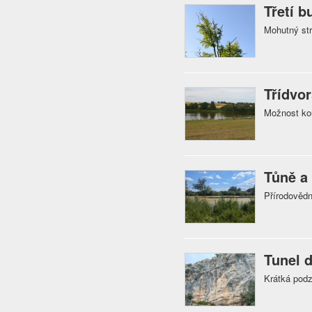
Třetí b
Mohutný str
Třídvor
Možnost ko
Tůně a
Přírodovědn
Tunel d
Krátká podz