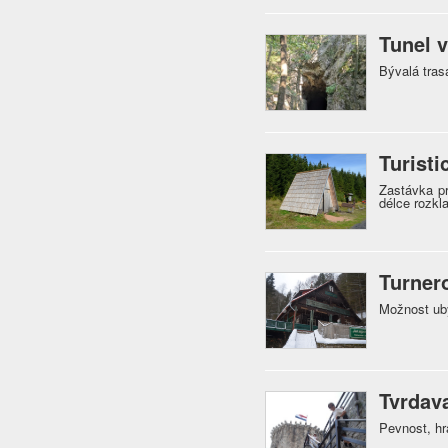
Tunel 
Bývalá tra
Turist
Zastávka p
délce rozkl
Turner
Možnost uby
Tvrdav
Pevnost, hr