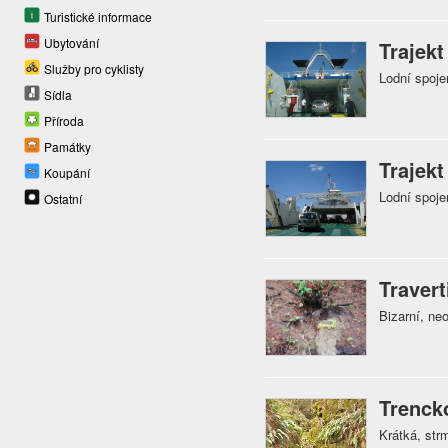
Turistické informace
Ubytování
Trajekt
Služby pro cyklisty
Lodní spoje
Sídla
Příroda
Památky
Trajekt
Koupání
Lodní spoje
Ostatní
Traver
Bizarní, ne
Trenck
Krátká, str