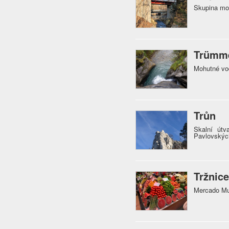
Skupina mo
Trümme
Mohutné vo
Trůn
Skalní útv
Pavlovskýc
Tržnice
Mercado Mun