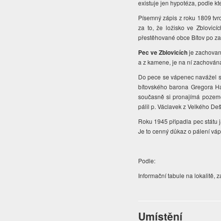
existuje jen hypotéza, podle kt
Písemný zápis z roku 1809 tvrd
za to, že ložisko ve Zblovic
přestěhované obce Bítov po za
Pec ve Zblovicích
je zachovan
a z kamene, je na ní zachován
Do pece se vápenec navážel sh
bítovského barona Gregora H
současně si pronajímá pozeme
pálil p. Václavek z Velkého De
Roku 1945 připadla pec státu j
Je to cenný důkaz o pálení váp
Podle:
Informační tabule na lokalitě, z
Umístění