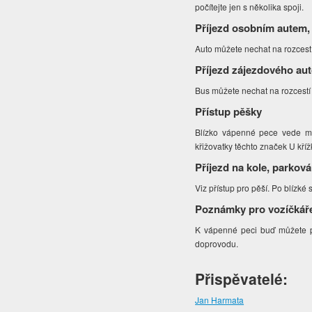
počítejte jen s několika spoji.
Příjezd osobním autem,
Auto můžete nechat na rozcestí
Příjezd zájezdového au
Bus můžete nechat na rozcestí
Přístup pěšky
Blízko vápenné pece vede mo
křižovatky těchto značek U kř
Příjezd na kole, parková
Viz přístup pro pěší. Po blízké 
Poznámky pro vozíčkář
K vápenné peci buď můžete př
doprovodu.
Přispěvatelé:
Jan Harmata