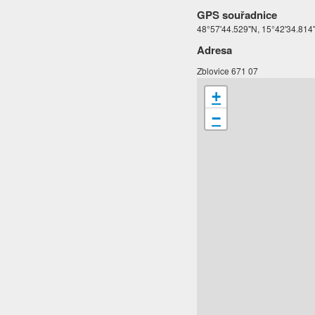
GPS souřadnice
48°57'44.529"N, 15°42'34.814
Adresa
Zblovice 671 07
+
−