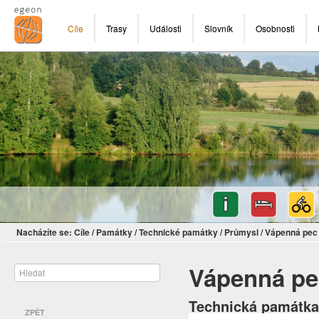
Cíle
Trasy
Události
Slovník
Osobnosti
Nacházíte se:
Cíle
/
Památky
/
Technické památky
/
Průmysl
/
Vápenná pec 
Vápenná pe
Technická památka
ZPĚT