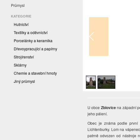
Průmysl
KATEGORIE
Hutnictví
Textilky a oděvnictví
Porcelánky a keramika
Dřevoypracující a papírny
Strojírenství
Sklárny
1
/
2
Chemie a stavební hmoty
Jiný průmysl
U obce
Zblovice
na západní pe
jeho pálení.
Obec je známa podle první
Lichtenburky. Lom na vápenec j
patrně odvozen od nástroje n