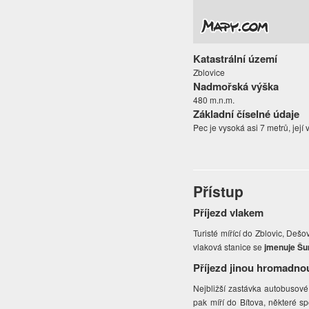
Katastrální území
Zblovice
Nadmořská výška
480 m.n.m.
Základní číselné údaje
Pec je vysoká asi 7 metrů, její 
Přístup
Příjezd vlakem
Turisté mířící do Zblovic, Dešov
vlaková stanice se
jmenuje Š
Příjezd jinou hromadno
Nejbližší zastávka autobusové
pak míří do Bítova, některé s