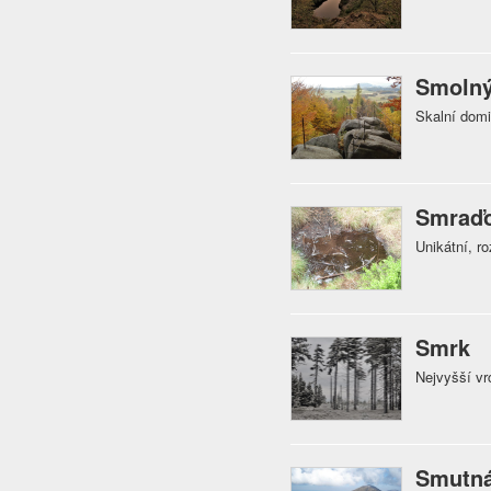
Smolný
Skalní dom
Smraď
Unikátní, r
Smrk
Nejvyšší vr
Smutná