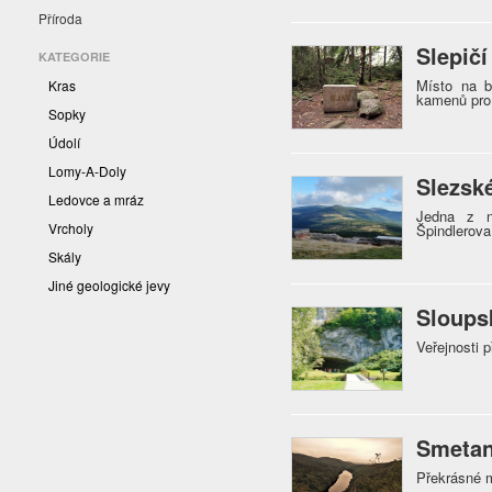
Příroda
Slepičí
KATEGORIE
Místo na b
Kras
kamenů pro 
Sopky
Údolí
Lomy-A-Doly
Slezsk
Ledovce a mráz
Jedna z n
Vrcholy
Špindlerov
Skály
Jiné geologické jevy
Sloups
Veřejnosti 
Smetan
Překrásné 