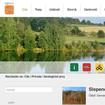
Cíle
Trasy
Události
Slovník
Osobnosti
Nacházíte se:
Cíle
/
Příroda
/
Geologické jevy
Slepen
Údolí červe
ZPĚT