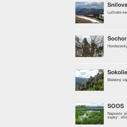
Snilov
Lučinaté se
Sochor
Horolezecký
Sokoli
Malebný vá
SOOS
Naprosto je
sopky“, ohr