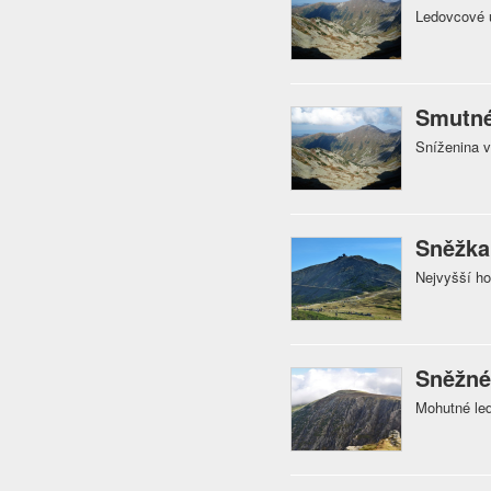
Ledovcové 
Smutné
Sníženina 
Sněžka
Nejvyšší ho
Sněžné
Mohutné led