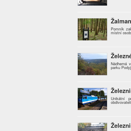
Žalma
Pomník zak
místní osob
Železn
Nádherná v
parku Podyj
Železn
Unikátní p
obdivovatel
Železn