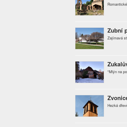
Romantické 
Zubní p
Zajímavá st
Zukalů
"Mlýn na po
Zvonic
Hezká dřev