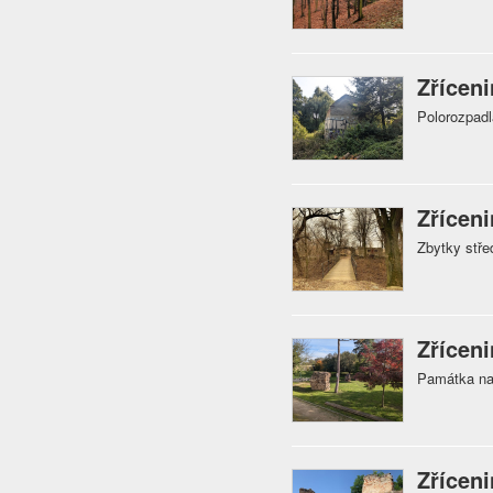
Zřícen
Polorozpadl
Zřícen
Zbytky stře
Zříceni
Památka na 
Zřícen