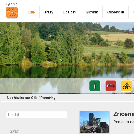
Cíle
Trasy
Události
Slovník
Osobnosti
Nacházíte se:
Cíle
/
Památky
Zřícen
Památka na 
ZPĚT