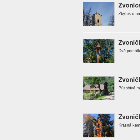
Zvonic
Zbytek star
Zvonič
Dvě památk
Zvoničk
Působivé m
Zvonič
Krásná kame