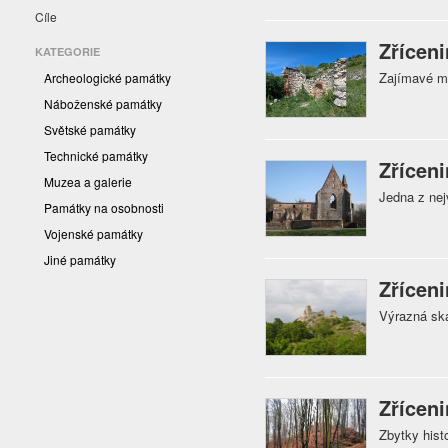
Cíle
Zřícen
KATEGORIE
Zajímavé m
Archeologické památky
Náboženské památky
Světské památky
Technické památky
Zříceni
Muzea a galerie
Jedna z nej
Památky na osobnosti
Vojenské památky
Jiné památky
Zříceni
Výrazná ska
Zříceni
Zbytky hist