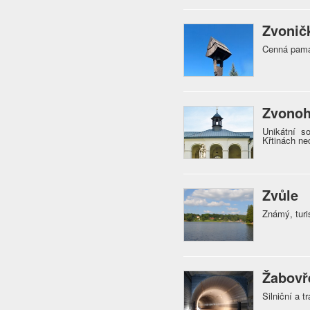
Zvoničk
Cenná pamá
Zvonoh
Unikátní s
Křtinách ne
Zvůle
Známý, tur
Žabovř
Silniční a 