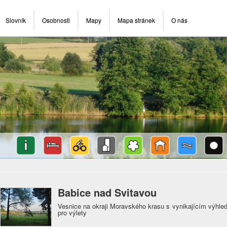
Slovník
Osobnosti
Mapy
Mapa stránek
O nás
Babice nad Svitavou
Vesnice na okraji Moravského krasu s vynikajícím výhle
pro výlety