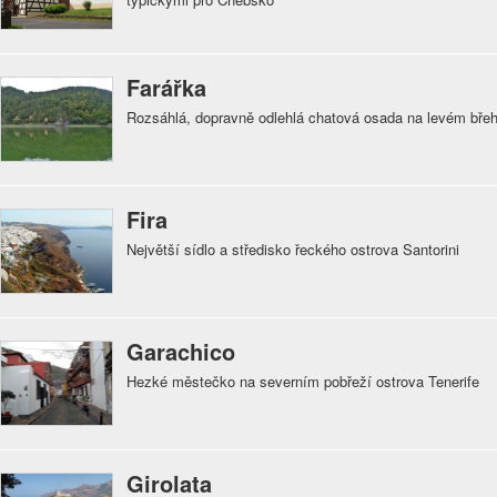
Farářka
Rozsáhlá, dopravně odlehlá chatová osada na levém bře
Fira
Největší sídlo a středisko řeckého ostrova Santorini
Garachico
Hezké městečko na severním pobřeží ostrova Tenerife
Girolata