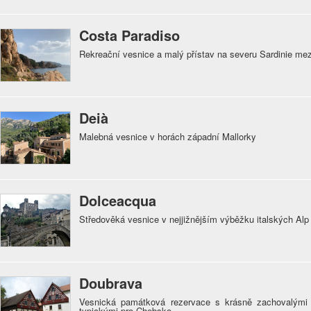
Costa Paradiso
Rekreační vesnice a malý přístav na severu Sardinie me
Deià
Malebná vesnice v horách západní Mallorky
Dolceacqua
Středověká vesnice v nejjižnějším výběžku italských Alp
Doubrava
Vesnická památková rezervace s krásně zachovalými
typickými pro Chebsko