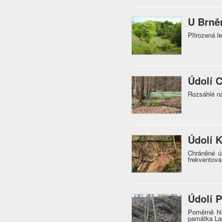
U Brně
Přirozená l
Údolí 
Rozsáhlé na
Údolí 
Chráněné úz
frekventova
Údolí 
Poměrně hlu
památka La