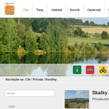
Cíle
Trasy
Události
Slovník
Osobnosti
Nacházíte se:
Cíle
/
Příroda
/
Rostliny
Skalky
Přírodovědn
ZPĚT