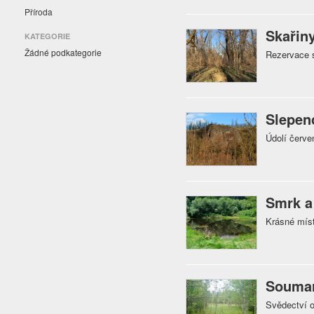
Příroda
Skařin
KATEGORIE
Žádné podkategorie
Rezervace s
Slepen
Údolí červe
Smrk a 
Krásné míst
Soumar
Svědectví o