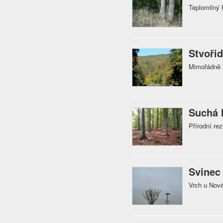
Teplomilný 
Stvořid
Mimořádně k
Suchá 
Přírodní re
Svinec
Vrch u Nové