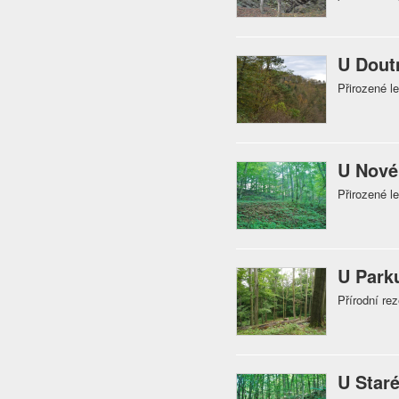
U Dout
Přirozené l
U Nové
Přirozené 
U Park
Přírodní re
U Star