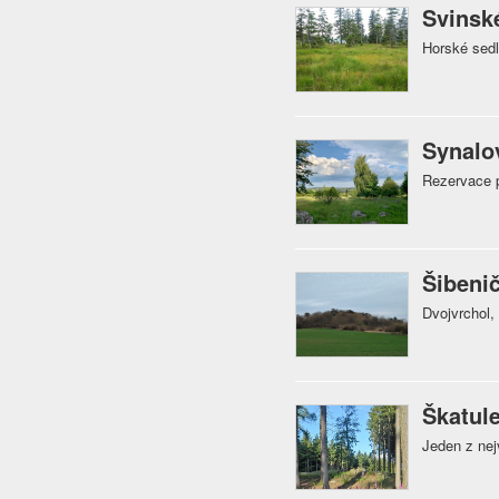
Svinsk
Horské sed
Synalo
Rezervace p
Šibeni
Dvojvrchol,
Škatul
Jeden z nej